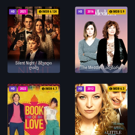
HD
2021
IMDB 6.124
HD
2016
IMDB 5.9
Silent Night / მშვიდი
ღამე
The Meddler / აბეზარა
HD
2022
IMDB 4.7
HD
2012
IMDB 6.3