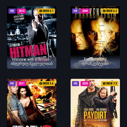
HD
2012
IMDB 6.1
HD
2004
IMDB 6.2
Interview with a Hitman /
Frankenstein /
ინტერვიუ მკვლელთან
ფრანკეშტეინი
HD
2011
IMDB 5.6
HD
2020
IMDB 7.3