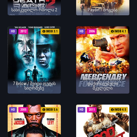
Death Race 2 /
სასიკვდილო რბოლა 2
Paydirt / მოგება
HD
2012
IMDB 3.1
HD
2006
IMDB 4.1
Mercenary for Justice /
7 Below / შვიდი ფუტის
დაქირავებული
სიღრმეზე
მკვლელი
HD
2005
IMDB 5.6
HD
2011
IMDB 4.5