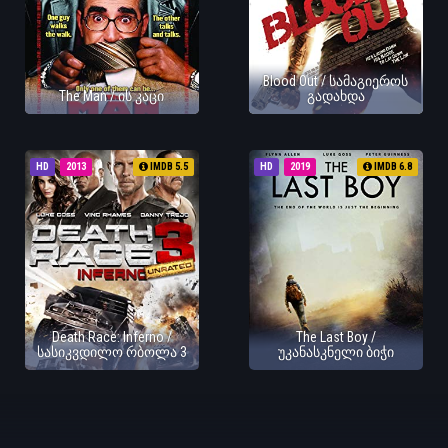
Blood Out / სამაგიეროს
The Man / ის კაცი
გადახდა
HD
2013
IMDB 5.5
HD
2019
IMDB 6.8
Death Race: Inferno /
The Last Boy /
სასიკვდილო რბოლა 3
უკანასკნელი ბიჭი