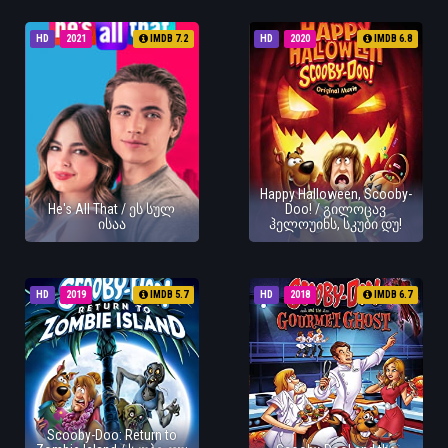
HD
2021
IMDB 7.2
HD
2020
IMDB 6.8
Happy Halloween, Scooby-
He's All That / ეს სულ
Doo! / გილოცავ
ისაა
ჰელოუინს, სკუბი დუ!
HD
2019
IMDB 5.7
HD
2018
IMDB 6.7
Scooby-Doo: Return to