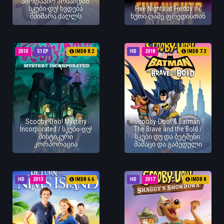
პირდაპირ არსაიდან:
სკუბი-დუ! ხვდება
Five Nights at Freddy's /
მშიშარა ძაღლს
ხუთი ღამე ფრედისთან
2010
51 EP
IMDB 8.2
HD
2018
IMDB 7.3
Scooby-Doo! Mystery
Scooby-Doo! & Batman:
Incorporated / სკუბი-დუ!
The Brave and the Bold /
მისტიკური
სკუბი დუ და ბეტმენი:
კორპორაცია
მამაცი და გაბედული
HD
2013
IMDB 6.6
HD
2017
IMDB 8