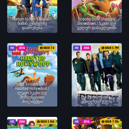
Return to Nim's Island /
Scooby-Doo! Shaggy's
ნიმის კუნძულზე
Showdown / სკუბი დუ!
დაბრუნება
ველურ დასავლეთში
HD
2016
IMDB 7.4
HD
2004
IMDB 5.799
Lego Scooby-Doo!:
Haunted Hollywood /
ლეგო სკუბი-დუ:
მოჩვენებითი
The Perfect Score /
ჰოლივუდი
უმაღლესი ქულა
HD
2004
IMDB 5.564
HD
2016
IMDB 7.706