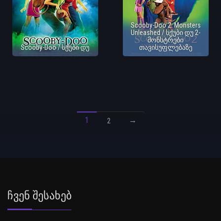
Scooby-Doo 2: Monsters
Unleashed / სქუბი დუ 2-
მონსტრები
Scooby-Doo / სქუბი დუ
თავისუფლებაზე
1
→
2
Ჩვენ Შესახებ