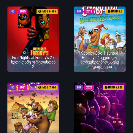
HD
2025
IMDB 6.795
HD
2012
IMDB 8.2
Scooby-Doo! Haunted
Five Nights at Freddy's 2 /
Holidays / სკუბი-დუ:
ხუთი ღამე ფრედისთან
მოჩვენებებით სავსე
2
არდადეგები
HD
2021
IMDB 7.784
HD
2023
IMDB 7.926