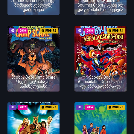
Zombie Island / სკუბი-დუ:
Scooby-Doo! and the
ზომბების კუნძულზე
Gourmet Ghost / სკუბი დუ
დაბრუნება
და გურმანის მოჩვენება
HD
2010
IMDB 7.3
HD
2010
IMDB 7.1
Scooby-Doo! Camp Scare
Scooby-Doo!
/ სკუბი-დუ! ბანაკის
Abracadabra-Doo / სკუბი-
საშინელებანი
დუ! აბრაკადაბრა-დუ
HD
2002
IMDB 5.1
HD
2004
IMDB 5.0