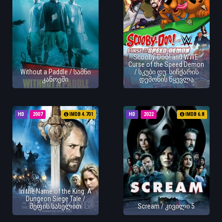
Scooby-Doo! and WWE:
Curse of the Speed Demon
Without a Paddle / სამნი
/ სკუბი დუ: სიჩქარის
კანოეში
დემონის წყევლა
HD
2007
IMDB 4.701
HD
2022
IMDB 6.8
In the Name of the King: A
Dungeon Siege Tale /
მეფის სახელით
Scream / კივილი 5