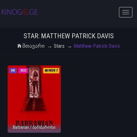
Toggle
naviga
STAR: MATTHEW PATRICK DAVIS
Მთავარი
Stars
Matthew Patrick Davis
HD
2022
IMDB 7
Barbarian / ბარბაროსი