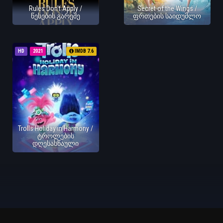
Rules Don't Apply /
Secret of the Wings /
წესების გარეშე
ფრთების საიდუმლო
HD
2021
IMDB 7.6
Trolls Holiday in Harmony /
ტროლების
დღესასწაული