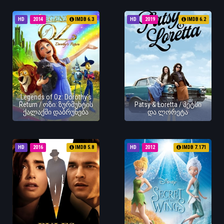
HD
2014
IMDB 6.3
HD
2019
IMDB 6.2
Legends of Oz: Dorothy's
Return / ოზი: ზურმუხტის
Patsy & Loretta / პეტსი
ქალაქში დაბრუნება
და ლორეტა
HD
2016
IMDB 5.8
HD
2012
IMDB 7.171