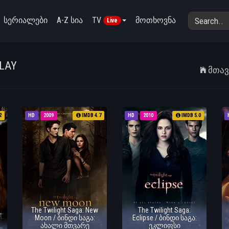
სერიალები
A-Z სია
TV
მოთხოვნა
Live
LAY
Მთა
2
HD
2009
IMDB 4.7
HD
2010
IMDB 5.0
The Twilight Saga: New
The Twilight Saga:
Moon / ბინდი საგა:
Eclipse / ბინდი საგა:
ახალი მთვარე
ეკლიფსი