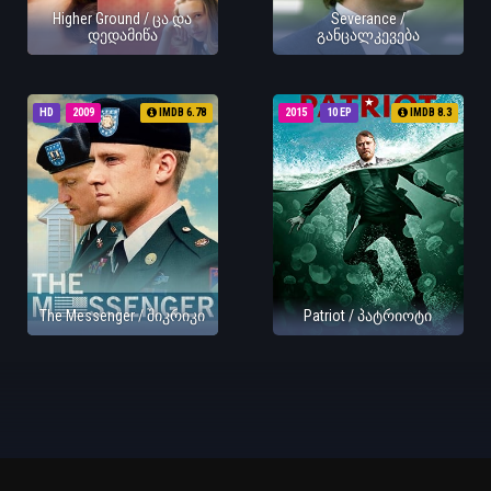
Higher Ground / ცა და
Severance /
დედამიწა
განცალკევება
HD
2009
IMDB 6.78
2015
10 EP
IMDB 8.3
The Messenger / შიკრიკი
Patriot / პატრიოტი