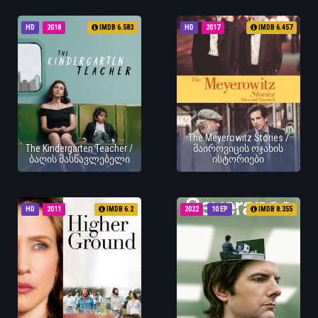
HD
2018
IMDB 6.583
HD
2017
IMDB 6.457
The Meyerowitz Stories /
The Kindergarten Teacher /
მაიროვიცის ოჯახის
ბაღის მასწავლებელი
ისტორიები
HD
2011
IMDB 6.2
2022
10 EP
IMDB 8.355