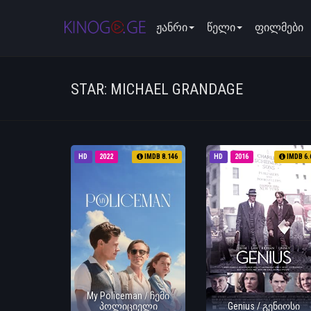
ჟანრი
წელი
ფილმები
STAR: MICHAEL GRANDAGE
HD
2022
IMDB 8.146
HD
2016
IMDB 6.
My Policeman / ჩემი
პოლიციელი
Genius / გენიოსი