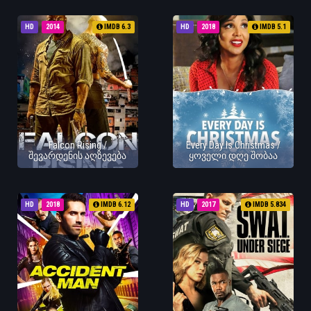
HD
2014
IMDB 6.3
HD
2018
IMDB 5.1
Falcon Rising /
Every Day Is Christmas /
შევარდენის აღზევება
ყოველი დღე შობაა
HD
2018
IMDB 6.12
HD
2017
IMDB 5.834