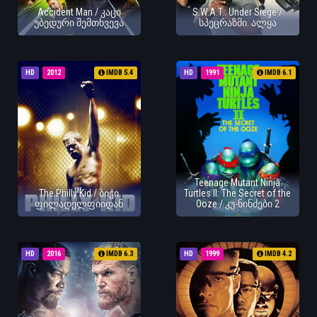
Accident Man / კაცი
S.W.A.T.: Under Siege /
უბედური შემთხვევა
სპეცრაზმი: ალყა
HD
2012
IMDB 5.4
HD
1991
IMDB 6.1
Teenage Mutant Ninja
The Philly Kid / ბიჭი
Turtles II: The Secret of the
ფილადელფიიდან
Ooze / კუ-ნინძები 2
HD
2016
IMDB 6.3
HD
1999
IMDB 4.2