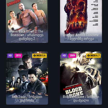
Never Back Down 2: The
Beatdown / არასოდეს
Dragged Across Concrete
დანებდე 2
/ ბეტონზე თრევა
HD
2015
IMDB 5.6
HD
2009
IMDB 6.7
Skin Trade / მონებით
Blood and Bone / სისხლი
ვაჭრობა
და ძვალი