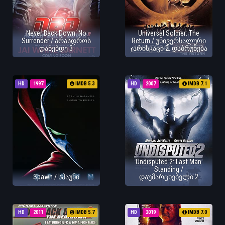
Never Back Down: No
Universal Soldier: The
Surrender / არასდროს
Return / უნივერსალური
დანებდე 3
ჯარისკაცი 2: დაბრუნება
HD
1997
IMDB 5.3
HD
2007
IMDB 7.1
Undisputed 2: Last Man
Standing /
Spawn / სპაუნი
დაუმარცხებელი 2
HD
2011
IMDB 5.7
HD
2019
IMDB 7.0