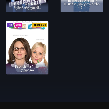
The Boss Baby: Family
Undercover Brother /
Business / პატარა ბოსი
შემოპარული ძმა
2
HD
2008
IMDB 6.0
Baby Mama / ვაი,
დედიკო