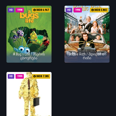
HD
1998
IMDB 6.967
HD
1994
IMDB 5.865
A Bug's Life / მწერის
Ri¢hie Ri¢h / მდიდარი
ცხოვრება
რიჩი
HD
1999
IMDB 7.385