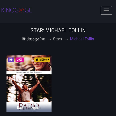
Toggle
naviga
STAR: MICHAEL TOLLIN
Მთავარი
Stars
Michael Tollin
HD
2003
IMDB 6.9
Radio / რადიო