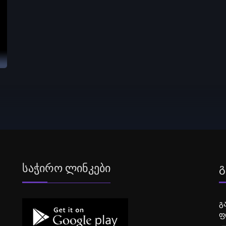
Საჭირო Ლინკები
Გ
გ
ფ