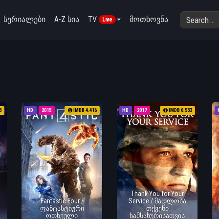
სერიალები
A-Z სია
TV
მოთხოვნა
Live
3
HD
2015
IMDB 4.416
HD
2017
IMDB 6.533
Thank You for Your
Fantastic Four /
Service / მადლობა
ფანტასტიური
თქვენი
ოთხეული
სამსახურისათვის