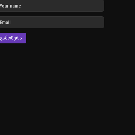
ᲒᲐᲛᲝᲬᲔᲠᲐ