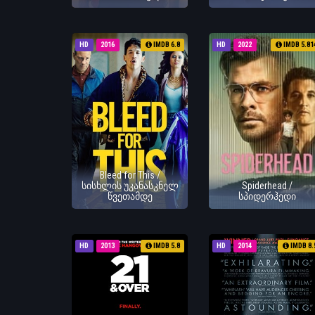
HD
2016
IMDB 6.8
HD
2022
IMDB 5.81
Bleed for This /
სისხლის უკანასკნელ
Spiderhead /
წვეთამდე
სპიდერჰედი
HD
2013
IMDB 5.8
HD
2014
IMDB 8.