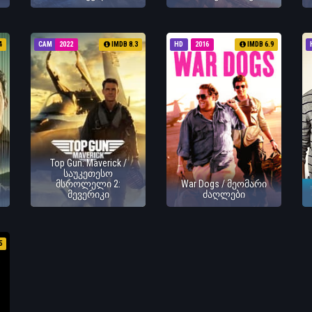
4
CAM
2022
IMDB 8.3
HD
2016
IMDB 6.9
Top Gun: Maverick /
საუკეთესო
მსროლელი 2:
War Dogs / მეომარი
მევერიკი
ძაღლები
5