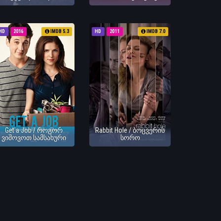
HD
2016
IMDB 5.3
HD
2011
IMDB 7.0
Get a Job / როგორ
Rabbit Hole / ბოცვერის
ვიშოვოთ სამსახური
სორო