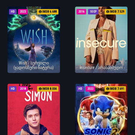
HD
2023
IMDB 6.688
2016
10 EP
IMDB 7.529
Wish / სურვილი
(ჯადოსნური ნატვრა)
Insecure / არასაიმედო
HD
2018
IMDB 8.054
HD
2022
IMDB 7.691