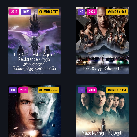
2019
10 EP
IMDB 7.747
HD
2023
IMDB 6.963
The Dark Crystal: Age of
Resistance / მუქი
კრისტალი:
წინააღმდეგობის ხანა
Fast X / ფორსაჟი 10
HD
2018
IMDB 5.353
HD
2018
IMDB 7.114
Maze Runner: The Death