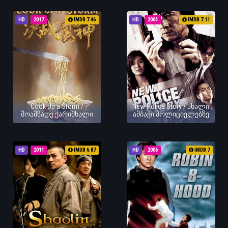
HD
2017
IMDB 7.46
HD
2004
IMDB 7.11
Cook Up a Storm /
New Police Story / ახალი
მოამზადე ქარიშხალი
ამბავი პოლიციელებზე
HD
2011
IMDB 6.87
HD
2006
IMDB 7