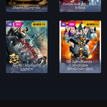
რობინ-ბი-ჰუდი / Robin-
Shaolin / შაოლინი
B-Hood
HD
2021
IMDB 7.0
4K
2009
IMDB 5.5
The Storm Warriors /
Nou fo / მძვინვარე
სტიქიების
ცეცხლი
მბრძანებლები 2