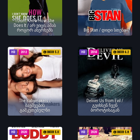
I Don't Know How She
Does It / არ ვიცი, ამას
როგორ ახერხებს
Big Stan / დიდი სთენი
HD
2012
IMDB 5.2
HD
2014
IMDB 6.2
The Babymakers /
Deliver Us from Evil /
ბავშვების
გვიხსენ ჩვენ
გამკეთებელნი
ბოროტისაგან
HD
2020
IMDB 5.0
HD
2020
IMDB 5.8