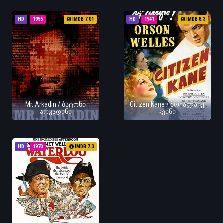
HD
1955
IMDB 7.01
HD
1941
IMDB 8.3
Mr. Arkadin / ბატონი
Citizen Kane / მოქალაქე
არკადინი
კეინი
HD
1970
IMDB 7.3