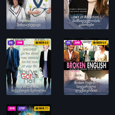
Laws of Attraction /
Hairbrained /
მიმზიდველობის
წინდაუხედავი
კანონები
HD
1998
IMDB 6.6
HD
2008
IMDB 6.4
Broken English /
You've Got Mail /
სიყვარული
თქვენთვის წერილია
ლექსიკონით
2018
27 EP
IMDB 7.1