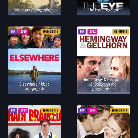
Columbus / კოლუმბუსი
The Eye / თვალი
HD
2020
IMDB 5.5
HD
2012
IMDB 6
Hemingway & Gellhorn /
Elsewhere / სხვა
ჰემინგუეი და
ადგილას
გელჰორნი
HD
2013
IMDB 5.5
HD
2004
IMDB 5.9