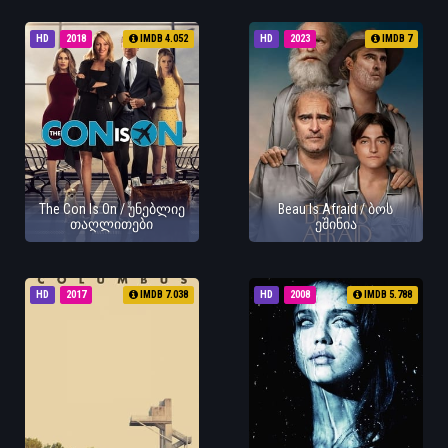
HD
2018
IMDB 4.052
HD
2023
IMDB 7
The Con Is On / უნებლიე
Beau Is Afraid / ბოს
თაღლითები
ეშინია
HD
2017
IMDB 7.038
HD
2008
IMDB 5.788