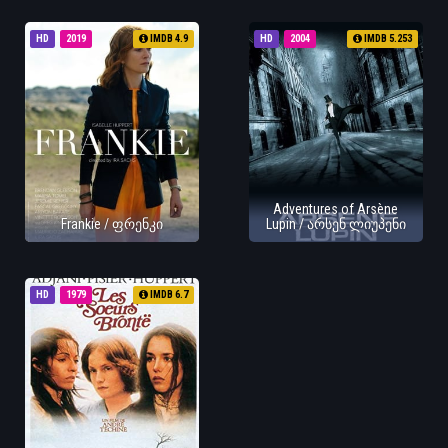
HD
2019
IMDB 4.9
HD
2004
IMDB 5.253
Adventures of Arsène
Frankie / ფრენკი
Lupin / არსენ ლიუპენი
HD
1979
IMDB 6.7