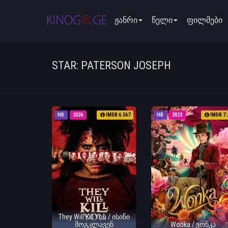
ჟანრი
წელი
ფილმები
STAR: PATERSON JOSEPH
HD
2026
IMDB 6.567
HD
2023
IMDB 7.
They Will Kill You / ისინი
მოგკლავენ
Wonka / ვონკა