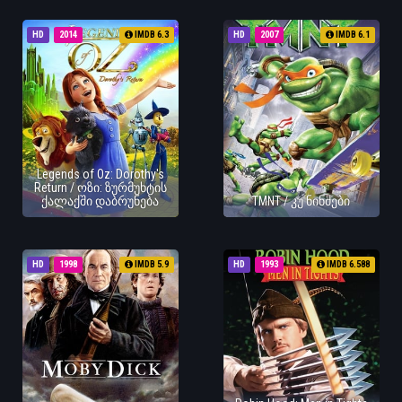
HD
2014
IMDB 6.3
HD
2007
IMDB 6.1
Legends of Oz: Dorothy's
Return / ოზი: ზურმუხტის
ქალაქში დაბრუნება
TMNT / კუ ნინძები
HD
1998
IMDB 5.9
HD
1993
IMDB 6.588