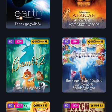
African Cats /
Earth / დედამიწა
აფრიკული კატები
HD
2006
IMDB 6.498
HD
1994
IMDB 6.405
The Pagemaster / წიგნის
გვერდების
Bambi II / ბემბი 2
მბრძანებელი
HD
2017
IMDB 5.52
HD
1979
IMDB 5.1