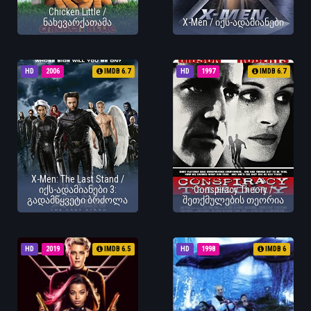
Chicken Little /
ნახევარქათამა
X-Men / იქს-ადამიანები
HD
2006
IMDB 6.7
HD
1997
IMDB 6.7
X-Men: The Last Stand /
იქს-ადამიანები 3:
Conspiracy Theory /
გადამწყვეტი ბრძოლა
შეთქმულების თეორია
HD
2019
IMDB 6.5
HD
1998
IMDB 6