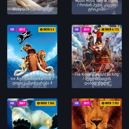
Robin Hood: Men in Tights
/ რობინ ჰუდი: კაცები
Moby Dick / მობი დიკი
ტრიკოში
HD
2012
IMDB 6.4
HD
2019
IMDB 6.112
The Kid Who Would Be King
Ice Age: Continental Drift /
/ მეფობისთვის
დიდი გამყინვარება 4
დაბადებული
HD
2007
IMDB 7.565
HD
2011
IMDB 7.352