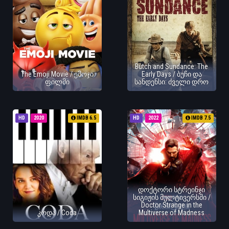
Butch and Sundance: The
The Emoji Movie / ემოჯი
Early Days / ბუჩი და
ფილმი
სანდენსი: ძველი დრო
HD
2020
IMDB 6.5
HD
2022
IMDB 7.5
დოქტორი სტრეინჯი
სიგიჟის მულტივერსში /
Doctor Strange in the
კოდა / Coda
Multiverse of Madness