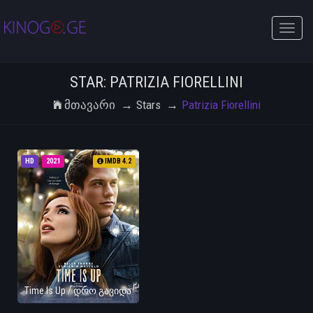
Toggle
naviga
STAR: PATRIZIA FIORELLINI
Მთავარი
Stars
Patrizia Fiorellini
HD
2021
IMDB 4.2
Time Is Up / დრო გავიდა