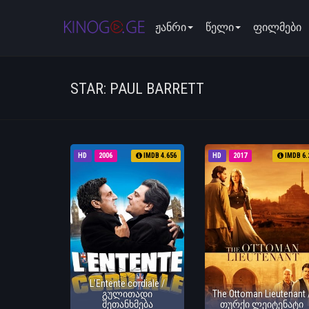
ჟანრი
წელი
ფილმები
STAR: PAUL BARRETT
HD
2006
IMDB 4.656
HD
2017
IMDB 6.
L'Entente cordiale /
გულითადი
The Ottoman Lieutenant 
შეთანხმება
თურქი ლეიტენატი