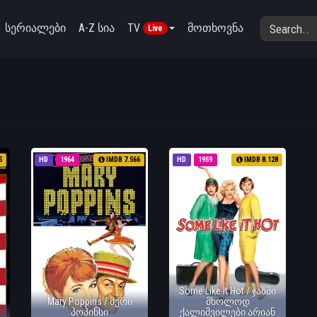
სერიალები
A-Z სია
TV
მოთხოვნა
Live
5
HD
1964
IMDB 7.566
HD
1959
IMDB 8.128
Some Like It Hot / ჯაზში
Mary Poppins / მერი
მხოლოდ
პოპინსი
ქალიშვილები არიან