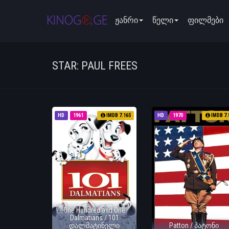
ჟანრი
წელი
ფილმები
STAR: PAUL FREES
HD
1961
IMDB 7.165
HD
1970
IMDB 7.
One Hundred and One
Dalmatians / 101
დალმატინელი
Patton / პატონი