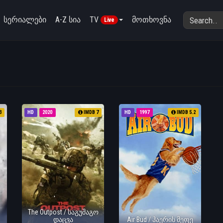
სერიალები
A-Z სია
TV
მოთხოვნა
Live
3
HD
2020
IMDB 7
HD
1997
IMDB 5.2
The Outpost / საგუშაგო
დაცვა
Air Bud / ჰაერის მეფე