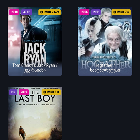
2018
30 EP
IMDB 7.679
2006
2 EP
IMDB 7.4
Tom Clancy's Jack Ryan /
Hogfather /
ჯეკ რაიანი
სანტაღრუტუსი
HD
2019
IMDB 6.8