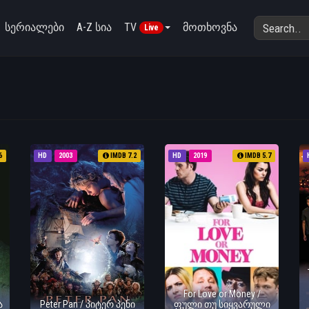
სერიალები
A-Z სია
TV
მოთხოვნა
Live
6
HD
2003
IMDB 7.2
HD
2019
IMDB 5.7
For Love or Money /
ა
Peter Pan / პიტერ პენი
ფული თუ სიყვარული