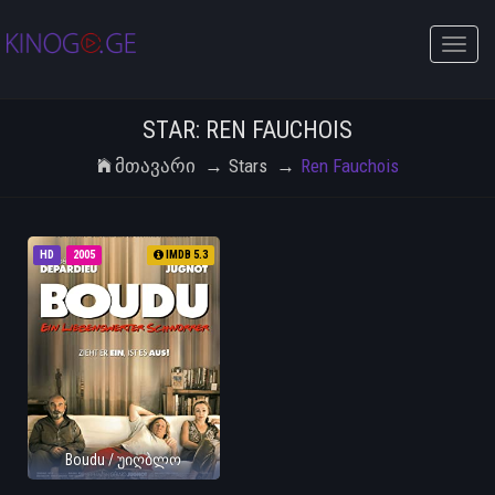
Toggle
naviga
STAR: REN FAUCHOIS
Მთავარი
Stars
Ren Fauchois
HD
2005
IMDB 5.3
Boudu / უიღბლო