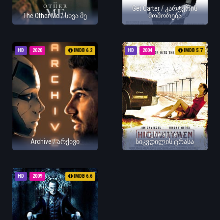
Get Carter / კარტერის
The Other Me / სხვა მე
მოშორება
HD
2020
IMDB 6.2
HD
2004
IMDB 5.7
Highwaymen /
Archive / არქივი
სიკვდილის ტრასა
HD
2009
IMDB 6.6