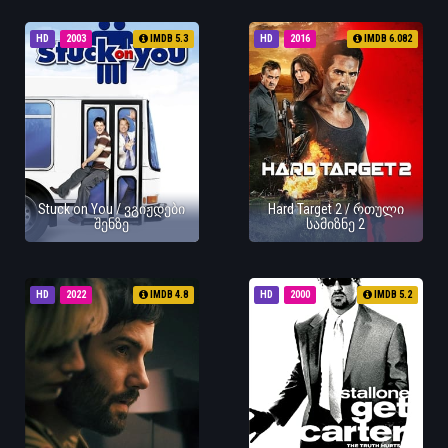
HD
2003
IMDB 5.3
HD
2016
IMDB 6.082
Stuck on You / ვგიჟდები
Hard Target 2 / რთული
შენზე
სამიზნე 2
HD
2022
IMDB 4.8
HD
2000
IMDB 5.2