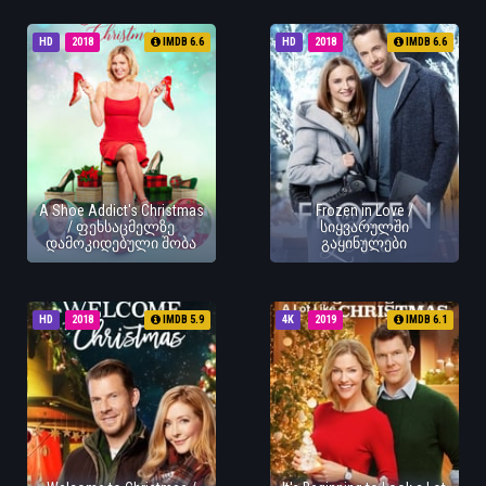
HD
2018
IMDB 6.6
HD
2018
IMDB 6.6
A Shoe Addict's Christmas
Frozen in Love /
/ ფეხსაცმელზე
სიყვარულში
დამოკიდებული შობა
გაყინულები
HD
2018
IMDB 5.9
4K
2019
IMDB 6.1