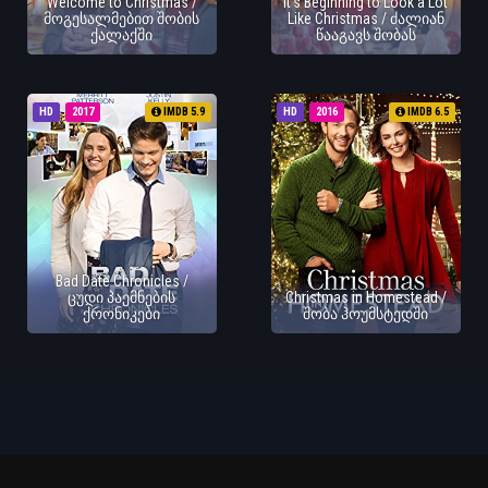
Welcome to Christmas /
It's Beginning to Look a Lot
მოგესალმებით შობის
Like Christmas / ძალიან
ქალაქში
წააგავს შობას
HD
2017
IMDB 5.9
HD
2016
IMDB 6.5
Bad Date Chronicles /
ცუდი პაემნების
Christmas in Homestead /
ქრონიკები
შობა ჰოუმსტედში