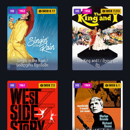
HD
1952
IMDB 8.17
HD
1956
IMDB 7.213
Singin' in the Rain /
The King and I / მეფე და
სიმღერა წვიმაში
მე
HD
1961
IMDB 7.3
HD
1969
IMDB 6.1