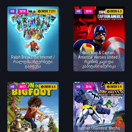
HD
2018
IMDB 7.211
HD
2014
IMDB 6.3
Iron Man & Captain
Ralph Breaks the Internet /
America: Heroes United /
რალფმა ინტერნეტი
რკინის კაცი და
გააფუჭა
კაპიტანი ამერიკა
HD
2017
IMDB 6.6
HD
2016
IMDB 5.9
Batman Unlimited: Mechs