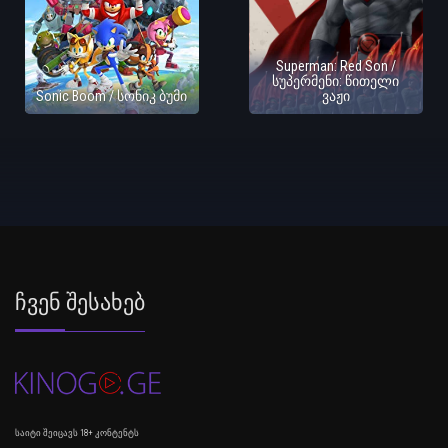
Superman: Red Son /
სუპერმენი: წითელი
Sonic Boom / სონიკ ბუმი
ვაჟი
Ჩვენ Შესახებ
საიტი შეიცავს 18+ კონტენტს