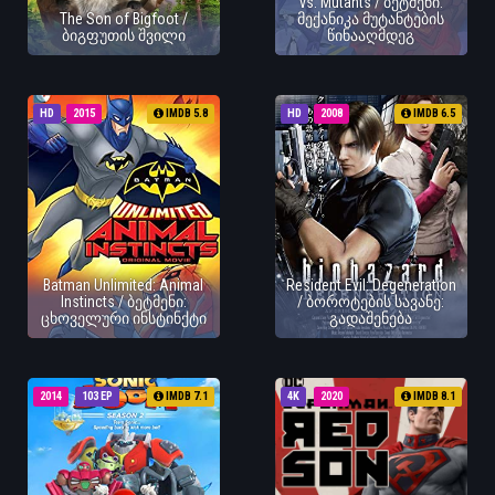
vs. Mutants / ბეტმენი:
The Son of Bigfoot /
მექანიკა მუტანტების
ბიგფუთის შვილი
წინააღმდეგ
HD
2015
IMDB 5.8
HD
2008
IMDB 6.5
Batman Unlimited: Animal
Resident Evil: Degeneration
Instincts / ბეტმენი:
/ ბოროტების სავანე:
ცხოველური ინსტინქტი
გადაშენება
2014
103 EP
IMDB 7.1
4K
2020
IMDB 8.1