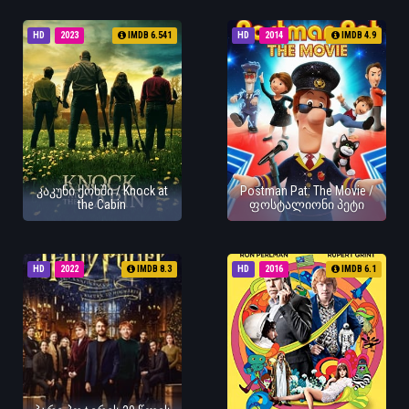
HD
2023
IMDB 6.541
HD
2014
IMDB 4.9
კაკუნი ქოხში / Knock at
Postman Pat: The Movie /
the Cabin
ფოსტალიონი პეტი
HD
2022
IMDB 8.3
HD
2016
IMDB 6.1