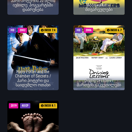
ჰარი პოტერის 20 წლის
იუბილე: ჰოგვარტსში
Moonwalkers /
დაბრუნება
მთვარეულები
HD
2002
IMDB 7.4
HD
2006
IMDB 6.7
Harry Potter and the
Chamber of Secrets /
ჰარი პოტერი და
Driving Lessons /
საიდუმლო ოთახი
მართვის გაკვეთილები
2019
40 EP
IMDB 8.1