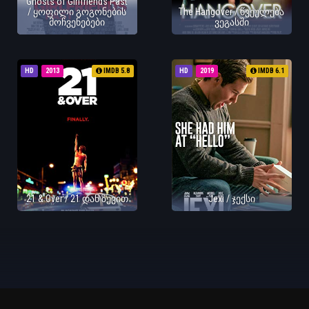
Ghosts of Girlfriends Past
/ ყოფილი გოგონების
The Hangover / წვეულება
მოჩვენებები
ვეგასში
HD
2013
IMDB 5.8
HD
2019
IMDB 6.1
21 & Over / 21 დან ზევით
Jexi / ჯექსი