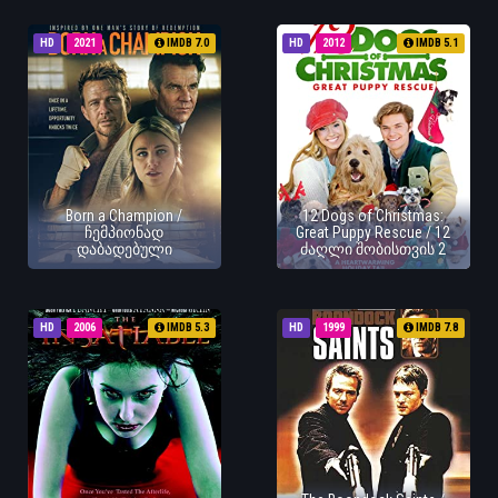
HD
2021
IMDB 7.0
HD
2012
IMDB 5.1
Born a Champion /
12 Dogs of Christmas:
ჩემპიონად
Great Puppy Rescue / 12
დაბადებული
ძაღლი შობისთვის 2
HD
2006
IMDB 5.3
HD
1999
IMDB 7.8