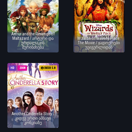
Arthur and the Revenge of
Maltazard / არტური და
Wizards of Waverly Place:
ურდალაკის
The Movie / ჯადოქრები
შურისძიება
უეივერლიდან
HD
2008
IMDB 5.8
Another Cinderella Story /
კიდევ ერთი ამბავი
კონკიაზე