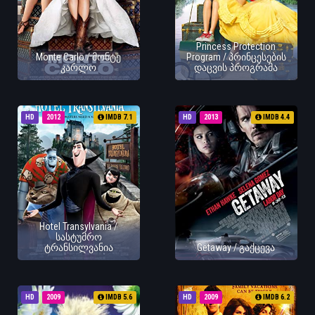
Princess Protection
Monte Carlo / მონტე
Program / პრინცესების
კარლო
დაცვის პროგრამა
HD
2012
IMDB 7.1
HD
2013
IMDB 4.4
Hotel Transylvania /
სასტუმრო
ტრანსილვანია
Getaway / გაქცევა
HD
2009
IMDB 5.6
HD
2009
IMDB 6.2