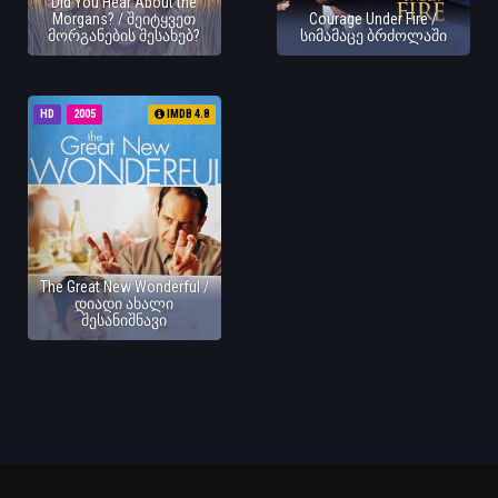
Did You Hear About the
Morgans? / შეიტყვეთ
Courage Under Fire /
მორგანების შესახებ?
სიმამაცე ბრძოლაში
HD
2005
IMDB 4.8
The Great New Wonderful /
დიადი ახალი
შესანიშნავი