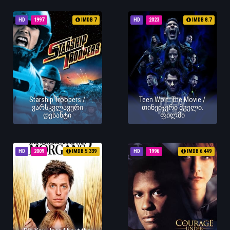
HD
1997
IMDB 7
HD
2023
IMDB 8.7
Starship Troopers /
Teen Wolf: The Movie /
ვარსკვლავური
თინეიჯერი მგელი:
დესანტი
ფილმი
HD
2009
IMDB 5.339
HD
1996
IMDB 6.449