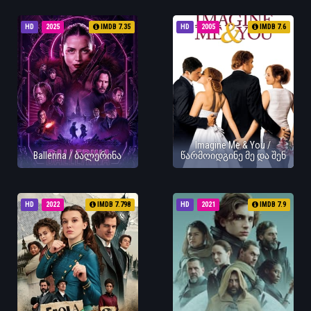
HD
2025
IMDB 7.35
HD
2005
IMDB 7.6
Imagine Me & You /
Ballerina / ბალერინა
წარმოიდგინე მე და შენ
HD
2022
IMDB 7.798
HD
2021
IMDB 7.9