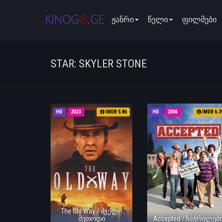
ჟანრი
წელი
ფილმები
STAR: SKYLER STONE
HD
2023
IMDB 5.86
HD
2006
IMDB 6.3
The Old Way / ძველი
მეთოდი
Accepted / ჩაჭრილებ