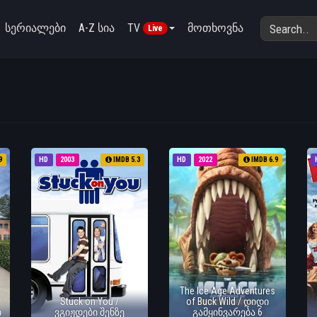
სერიალები
A-Z სია
TV
მოთხოვნა
Live
9
HD
2003
IMDB 5.3
HD
2022
IMDB 6.9
The Ice Age Adventures
Stuck on You /
of Buck Wild / დიდი
ი
ვგიჟდები შენზე
გამყინვარება 6