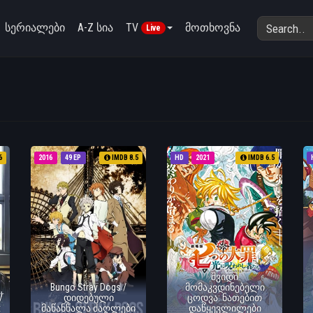
სერიალები
A-Z სია
TV
მოთხოვნა
Live
6
2016
49 EP
IMDB 8.5
HD
2021
IMDB 6.5
შვიდი
Bungo Stray Dogs /
მომაკვდინებელი
/
დიდებული
ცოდვა: ნათებით
t
მაწანწალა ძაღლები
დაწყევლილები