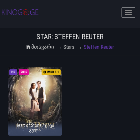
Toggle
naviga
STAR: STEFFEN REUTER
Მთავარი
Stars
Steffen Reuter
HD
2016
IMDB 6.1
Heart of Stone / ცივი
გული