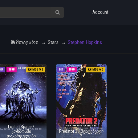
Account
Მთავარი
Stars
Stephen Hopkins
HD
1998
IMDB 5.2
HD
1990
IMDB 6.3
Lost in Space /
კოსმოსში
Predator 2 / მტაცებელი
დაკარგულები
2