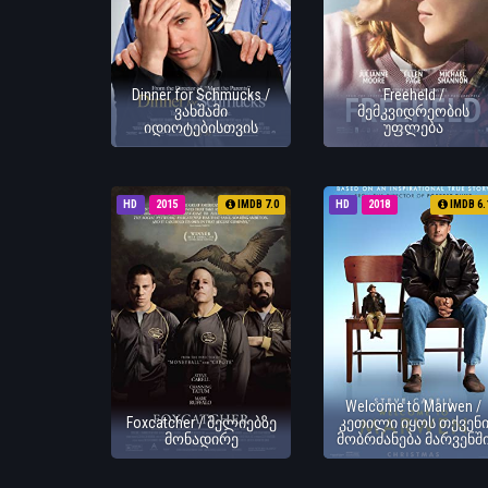
Dinner for Schmucks /
Freeheld /
ვახშამი
მემკვიდრეობის
იდიოტებისთვის
უფლება
HD
2015
IMDB 7.0
HD
2018
IMDB 6.
Welcome to Marwen /
Foxcatcher / მელიებზე
კეთილი იყოს თქვენ
მონადირე
მობრძანება მარვენშ