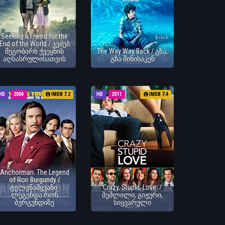
Seeking a Friend for the
End of the World / ვეძებ
მეგობარს ქვეყნის
The Way Way Back / გზა,
აღსასრულისათვის
გზა შინისაკენ
HD
2004
IMDB 7.2
HD
2011
IMDB 7.4
Anchorman: The Legend
of Ron Burgundy /
ტელეწამყვანი:
Crazy, Stupid, Love. /
ლეგენდა რონ
შეშლილი, გიჟური,
ბურგუნდიზე
სიყვარული