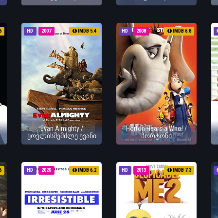
6
HD
2007
IMDB 5.4
HD
2008
IMDB 6.8
ი
Evan Almighty /
Horton Hears a Who! /
ყოვლისშემძლე ევანი
ჰორტონი
6
HD
2020
IMDB 6.2
HD
2013
IMDB 7.3