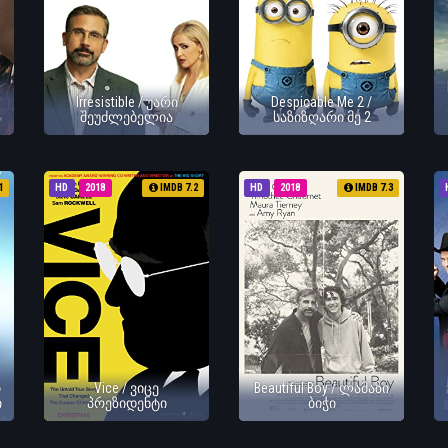
Irresistible / უარი
Despicable Me 2 /
შეუძლებელია
საზიზღარი მე 2
1
HD
2018
IMDB 7.2
HD
2018
IMDB 7.3
ი
Vice / ვიცე
Beautiful Boy / ლამაზი
ი
პრეზიდენტი
ბიჭი