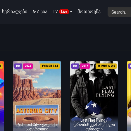
სერიალები
A-Z სია
TV
მოთხოვნა
Live
3
HD
2023
IMDB 6.64
HD
2017
IMDB 6.749
Last Flag Flying /
Asteroid City / ქალაქი
დროშის უკანასკნელი
ასტეროიდი
ფრიალი