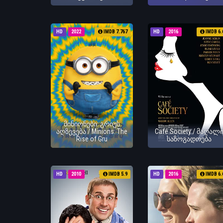
HD
2022
IMDB 7.767
HD
2016
IMDB 6.
მინიონები: გრიუს
აღზევება / Minions: The
Café Society / მაღალ
Rise of Gru
საზოგადოება
HD
2010
IMDB 5.9
HD
2016
IMDB 6.