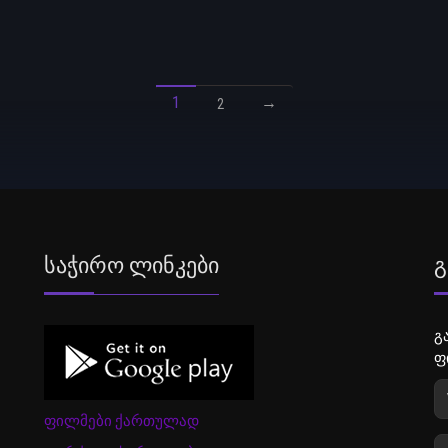
1
→
2
Საჭირო Ლინკები
Გ
გ
ფ
ფილმები ქართულად