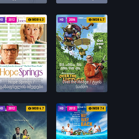
HD
2012
IMDB 6.3
HD
2006
IMDB 6.7
Hope Springs /
Over the Hedge / ტყის
გაზაფხულის იმედები
საძმო
HD
2012
IMDB 6.7
HD
2013
IMDB 7.4