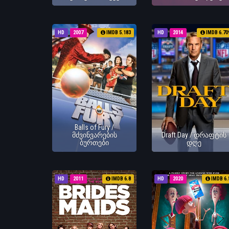
HD
2007
IMDB 5.183
HD
2014
IMDB 6.70
Balls of Fury /
მძვინვარების
Draft Day / დრაფტის
ბურთები
დღე
HD
2011
IMDB 6.8
HD
2020
IMDB 6.