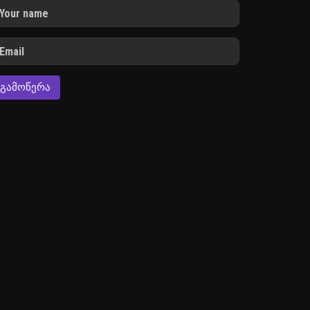
ᲒᲐᲛᲝᲬᲔᲠᲐ