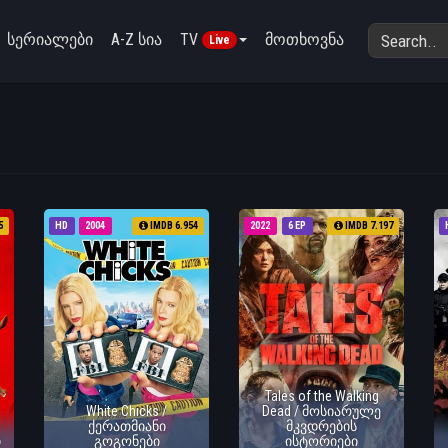
სერიალები
A-Z სია
TV
მოთხოვნა
Live
5
HD
2004
IMDB 6.954
2022
6 EP
IMDB 7.197
Tales of the Walking
White Chicks /
Dead / მოსიარულე
ქერათმიანი
მკვდრების
ი
გოგონები
ისტორიები