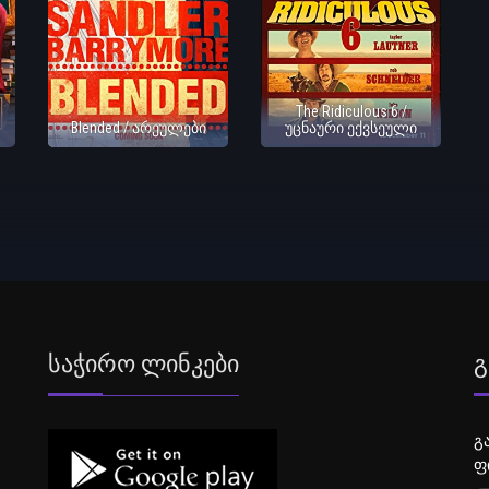
The Ridiculous 6 /
Blended / არეულები
უცნაური ექვსეული
Საჭირო Ლინკები
Გ
გ
ფ