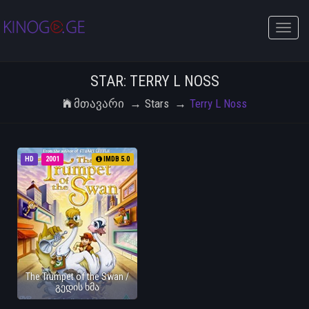
Toggle
naviga
STAR: TERRY L NOSS
Მთავარი
Stars
Terry L Noss
HD
2001
IMDB 5.0
The Trumpet of the Swan /
გედის ხმა