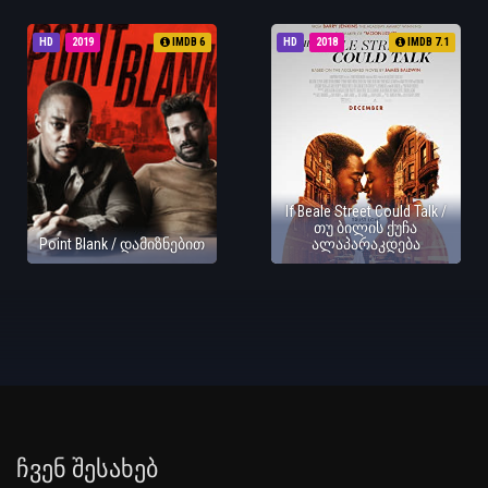
HD
2019
IMDB 6
HD
2018
IMDB 7.1
If Beale Street Could Talk /
თუ ბილის ქუჩა
Point Blank / დამიზნებით
ალაპარაკდება
Ჩვენ Შესახებ