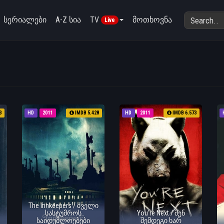
სერიალები
A-Z სია
TV
მოთხოვნა
Live
3
HD
2011
IMDB 5.428
HD
2011
IMDB 6.573
The Innkeepers / ძველი
სასტუმროს
You're Next / შენ
საიდუმლოებები
შემდეგი ხარ