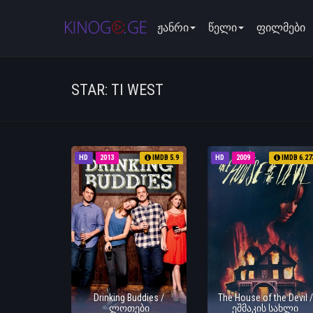
ჟანრი
წელი
ფილმები
STAR: TI WEST
HD
2013
IMDB 5.9
HD
2009
IMDB 6.27
Drinking Buddies /
The House of the Devil /
ლოთები
ეშმაკის სახლი