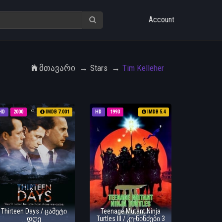
Account
Მთავარი
Stars
Tim Kelleher
HD
2000
IMDB 7.001
HD
1993
IMDB 5.4
Thirteen Days / ცამეტი
Teenage Mutant Ninja
დღე
Turtles III / კუ-ნინძები 3