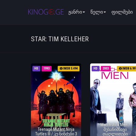
ჟანრი
წელი
ფილმები
STAR: TIM KELLEHER
HD
1993
IMDB 5.494
HD
2003
IMDB 6.99
Matchstick Men /
Teenage Mutant Ninja
შესანიშნავი
Turtles III / კუ-ნინძები 3
თაღლითები