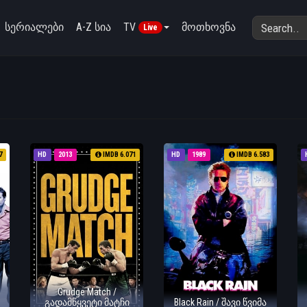
სერიალები
A-Z სია
TV
მოთხოვნა
Live
7
HD
2013
IMDB 6.071
HD
1989
IMDB 6.583
Grudge Match /
გადამწყვეტი მატჩი
Black Rain / შავი წვიმა