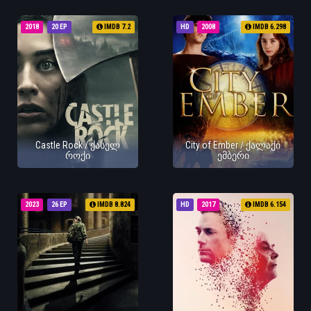
2018
20 EP
IMDB 7.2
HD
2008
IMDB 6.298
Castle Rock / ქასელ
City of Ember / ქალაქი
როქი
ემბერი
2023
26 EP
IMDB 8.824
HD
2017
IMDB 6.154