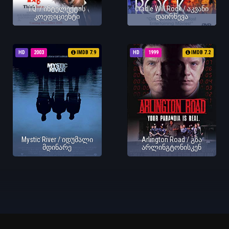
I.Q. / ინტელექტის
Cradle Will Rock / აკვანი
კოეფიციენტი
დაირწევა
HD
2003
IMDB 7.9
HD
1999
IMDB 7.2
Mystic River / იდუმალი
Arlington Road / გზა
მდინარე
არლინგტონისკენ