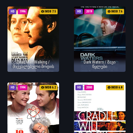
HD
1996
IMDB 7.5
HD
2019
IMDB 7.6
Dead Man Walking /
Dark Waters / შავი
მიცვალებული მოდის
წყლები
HD
1994
IMDB 6.2
HD
2000
IMDB 6.8