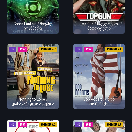
Green Lantern / მწვანე
Top Gun / საუკეთესო
ლამპარი
მსროლელი
HD
1997
IMDB 6.7
HD
1992
IMDB 7.0
Nothing to Lose /
Bob Roberts / ბობ
დასაკარგი არაფერია
რობერტსი
HD
1994
IMDB 7.2
HD
2016
IMDB 6.8