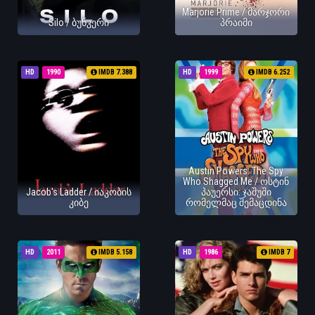
Marjorie Prime / მარჯორი
Silo / ბუნკერი
პრაიმი
HD
1990
IMDB 7.388
HD
1999
IMDB 6.252
Austin Powers: The Spy
Who Shagged Me / ოსტინ
Jacob's Ladder / იაკობის
პაუერსი: ჯაშუში
კიბე
რომელმაც შემაცდინა
HD
2011
IMDB 5.158
HD
1986
IMDB 7