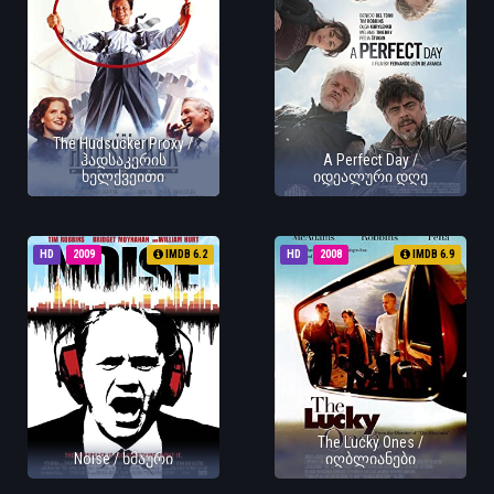
The Hudsucker Proxy /
ჰადსაკერის
A Perfect Day /
ხელქვეითი
იდეალური დღე
HD
2009
IMDB 6.2
HD
2008
IMDB 6.9
The Lucky Ones /
Noise / ხმაური
იღბლიანები